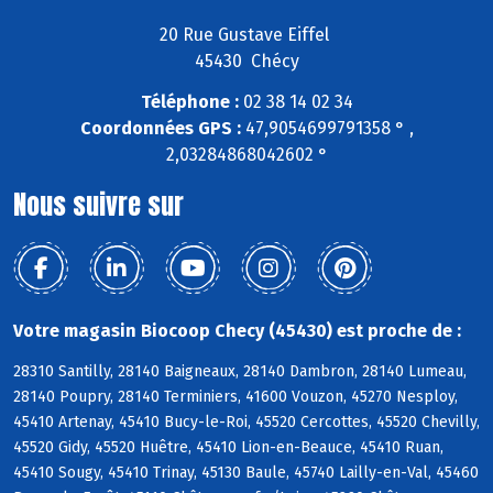
20 Rue Gustave Eiffel
45430 Chécy
Téléphone :
02 38 14 02 34
Coordonnées GPS :
47,9054699791358 ° ,
2,03284868042602 °
Nous suivre sur
Votre magasin Biocoop Checy (45430) est proche de :
28310 Santilly, 28140 Baigneaux, 28140 Dambron, 28140 Lumeau,
28140 Poupry, 28140 Terminiers, 41600 Vouzon, 45270 Nesploy,
45410 Artenay, 45410 Bucy-le-Roi, 45520 Cercottes, 45520 Chevilly,
45520 Gidy, 45520 Huêtre, 45410 Lion-en-Beauce, 45410 Ruan,
45410 Sougy, 45410 Trinay, 45130 Baule, 45740 Lailly-en-Val, 45460