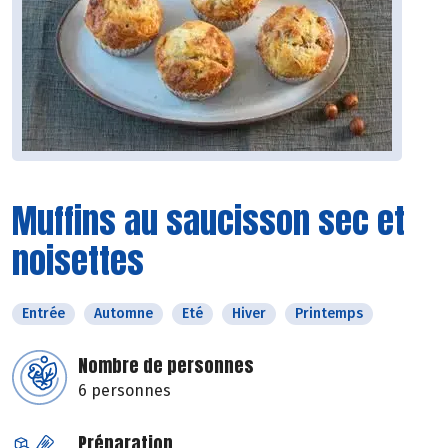
Muffins au saucisson sec et
noisettes
Entrée
Automne
Eté
Hiver
Printemps
Nombre de personnes
6 personnes
Préparation