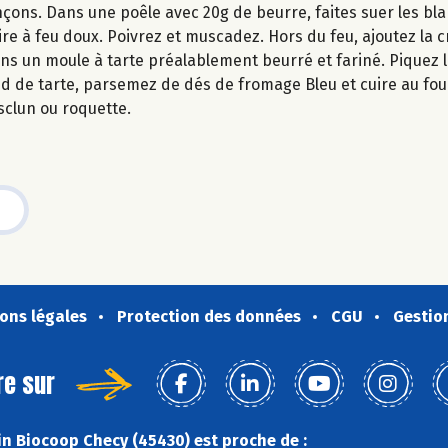
çons. Dans une poêle avec 20g de beurre, faites suer les bl
uire à feu doux. Poivrez et muscadez. Hors du feu, ajoutez la 
ns un moule à tarte préalablement beurré et fariné. Piquez 
nd de tarte, parsemez de dés de fromage Bleu et cuire au fou
clun ou roquette.
ons légales
Protection des données
CGU
Gestio
re sur
n Biocoop Checy (45430) est proche de :