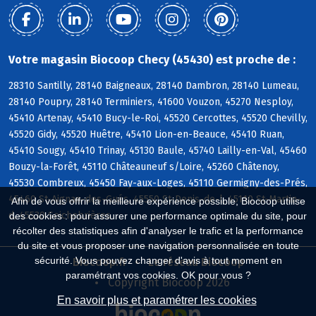
Votre magasin Biocoop Checy (45430) est proche de :
28310 Santilly, 28140 Baigneaux, 28140 Dambron, 28140 Lumeau,
28140 Poupry, 28140 Terminiers, 41600 Vouzon, 45270 Nesploy,
45410 Artenay, 45410 Bucy-le-Roi, 45520 Cercottes, 45520 Chevilly,
45520 Gidy, 45520 Huêtre, 45410 Lion-en-Beauce, 45410 Ruan,
45410 Sougy, 45410 Trinay, 45130 Baule, 45740 Lailly-en-Val, 45460
Bouzy-la-Forêt, 45110 Châteauneuf s/Loire, 45260 Châtenoy,
45530 Combreux, 45450 Fay-aux-Loges, 45110 Germigny-des-Prés,
45460 St-Aignan-des-Gués, 45550 St-Denis-de-l, 45110 St-Martin-
Afin de vous offrir la meilleure expérience possible, Biocoop utilise
d, 45530 Seichebrières
des cookies : pour assurer une performance optimale du site, pour
récolter des statistiques afin d'analyser le trafic et la performance
du site et vous proposer une navigation personnalisée en toute
sécurité. Vous pouvez changer d'avis à tout moment en
Biocoop.fr
Le réseau Biocoop
paramétrant vos cookies. OK pour vous ?
Copyright Biocoop 2026
En savoir plus et paramétrer les cookies