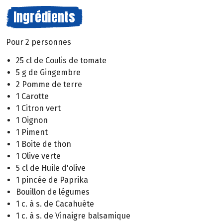
Ingrédients
Pour 2 personnes
25 cl de Coulis de tomate
5 g de Gingembre
2 Pomme de terre
1 Carotte
1 Citron vert
1 Oignon
1 Piment
1 Boite de thon
1 Olive verte
5 cl de Huile d'olive
1 pincée de Paprika
Bouillon de légumes
1 c. à s. de Cacahuète
1 c. à s. de Vinaigre balsamique