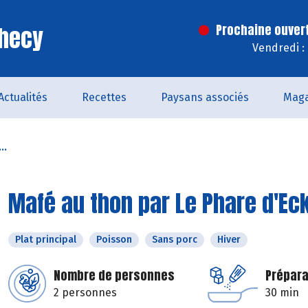
Checy
Prochaine ouver
Vendredi :
Actualités
Recettes
Paysans associés
Maga
..
Mafé au thon par Le Phare d'E
Plat principal
Poisson
Sans porc
Hiver
Nombre de personnes
Prépara
2 personnes
30 min