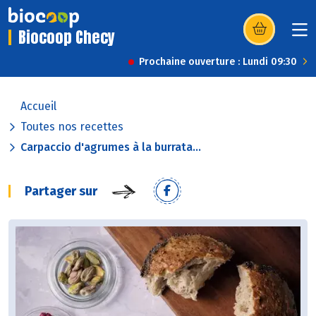
Biocoop Checy
(s’ouvre dans u
Prochaine ouverture : Lundi 09:30
Accueil
Toutes nos recettes
Carpaccio d'agrumes à la burrata...
Partager sur