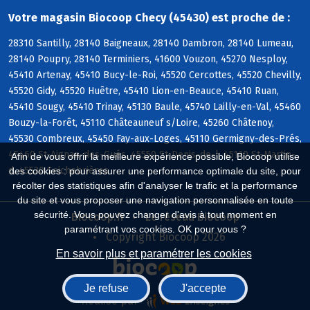
Votre magasin Biocoop Checy (45430) est proche de :
28310 Santilly, 28140 Baigneaux, 28140 Dambron, 28140 Lumeau,
28140 Poupry, 28140 Terminiers, 41600 Vouzon, 45270 Nesploy,
45410 Artenay, 45410 Bucy-le-Roi, 45520 Cercottes, 45520 Chevilly,
45520 Gidy, 45520 Huêtre, 45410 Lion-en-Beauce, 45410 Ruan,
45410 Sougy, 45410 Trinay, 45130 Baule, 45740 Lailly-en-Val, 45460
Bouzy-la-Forêt, 45110 Châteauneuf s/Loire, 45260 Châtenoy,
45530 Combreux, 45450 Fay-aux-Loges, 45110 Germigny-des-Prés,
45460 St-Aignan-des-Gués, 45550 St-Denis-de-l, 45110 St-Martin-
Afin de vous offrir la meilleure expérience possible, Biocoop utilise
d, 45530 Seichebrières
des cookies : pour assurer une performance optimale du site, pour
récolter des statistiques afin d'analyser le trafic et la performance
du site et vous proposer une navigation personnalisée en toute
sécurité. Vous pouvez changer d'avis à tout moment en
Biocoop.fr
Le réseau Biocoop
paramétrant vos cookies. OK pour vous ?
Copyright Biocoop 2026
En savoir plus et paramétrer les cookies
Je refuse
J'accepte
Réalisé par