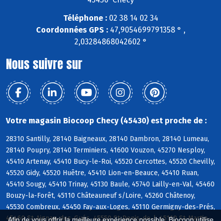
Téléphone :
02 38 14 02 34
Coordonnées GPS :
47,9054699791358 ° ,
2,03284868042602 °
Nous suivre sur
Votre magasin Biocoop Checy (45430) est proche de :
28310 Santilly, 28140 Baigneaux, 28140 Dambron, 28140 Lumeau,
28140 Poupry, 28140 Terminiers, 41600 Vouzon, 45270 Nesploy,
45410 Artenay, 45410 Bucy-le-Roi, 45520 Cercottes, 45520 Chevilly,
45520 Gidy, 45520 Huêtre, 45410 Lion-en-Beauce, 45410 Ruan,
45410 Sougy, 45410 Trinay, 45130 Baule, 45740 Lailly-en-Val, 45460
Bouzy-la-Forêt, 45110 Châteauneuf s/Loire, 45260 Châtenoy,
45530 Combreux, 45450 Fay-aux-Loges, 45110 Germigny-des-Prés,
45460 St-Aignan-des-Gués, 45550 St-Denis-de-l, 45110 St-Martin-
Afin de vous offrir la meilleure expérience possible, Biocoop utilise