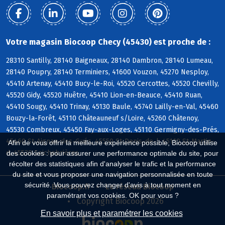
Votre magasin Biocoop Checy (45430) est proche de :
28310 Santilly, 28140 Baigneaux, 28140 Dambron, 28140 Lumeau,
28140 Poupry, 28140 Terminiers, 41600 Vouzon, 45270 Nesploy,
45410 Artenay, 45410 Bucy-le-Roi, 45520 Cercottes, 45520 Chevilly,
45520 Gidy, 45520 Huêtre, 45410 Lion-en-Beauce, 45410 Ruan,
45410 Sougy, 45410 Trinay, 45130 Baule, 45740 Lailly-en-Val, 45460
Bouzy-la-Forêt, 45110 Châteauneuf s/Loire, 45260 Châtenoy,
45530 Combreux, 45450 Fay-aux-Loges, 45110 Germigny-des-Prés,
45460 St-Aignan-des-Gués, 45550 St-Denis-de-l, 45110 St-Martin-
Afin de vous offrir la meilleure expérience possible, Biocoop utilise
d, 45530 Seichebrières
des cookies : pour assurer une performance optimale du site, pour
récolter des statistiques afin d'analyser le trafic et la performance
du site et vous proposer une navigation personnalisée en toute
sécurité. Vous pouvez changer d'avis à tout moment en
Biocoop.fr
Le réseau Biocoop
paramétrant vos cookies. OK pour vous ?
Copyright Biocoop 2026
En savoir plus et paramétrer les cookies