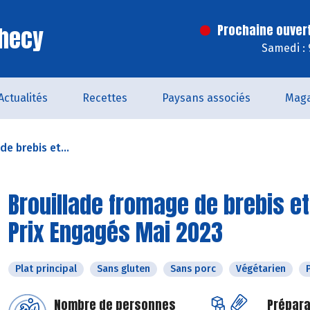
Checy
Prochaine ouver
Samedi : 
Actualités
Recettes
Paysans associés
Maga
e brebis et...
Brouillade fromage de brebis e
Prix Engagés Mai 2023
Plat principal
Sans gluten
Sans porc
Végétarien
Nombre de personnes
Prépara