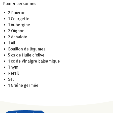
Pour 4 personnes
2 Poivron
1 Courgette
1 Aubergine
2 Oignon
2 échalote
1 Ail
Bouillon de légumes
5 cs de Huile d'olive
1 cc de Vinaigre balsamique
Thym
Persil
Sel
1 Graine germée