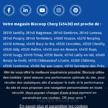
Votre magasin Biocoop Checy (45430) est proche de :
28310 Santilly, 28140 Baigneaux, 28140 Dambron, 28140 Lumeau,
28140 Poupry, 28140 Terminiers, 41600 Vouzon, 45270 Nesploy,
45410 Artenay, 45410 Bucy-le-Roi, 45520 Cercottes, 45520 Chevilly,
45520 Gidy, 45520 Huêtre, 45410 Lion-en-Beauce, 45410 Ruan,
45410 Sougy, 45410 Trinay, 45130 Baule, 45740 Lailly-en-Val, 45460
Bouzy-la-Forêt, 45110 Châteauneuf s/Loire, 45260 Châtenoy,
45530 Combreux, 45450 Fay-aux-Loges, 45110 Germigny-des-Prés,
45460 St-Aignan-des-Gués, 45550 St-Denis-de-l, 45110 St-Martin-
Afin de vous offrir la meilleure expérience possible, Biocoop utilise
d, 45530 Seichebrières
des cookies : pour assurer une performance optimale du site, pour
récolter des statistiques afin d'analyser le trafic et la performance
du site et vous proposer une navigation personnalisée en toute
sécurité. Vous pouvez changer d'avis à tout moment en
Biocoop.fr
Le réseau Biocoop
paramétrant vos cookies. OK pour vous ?
Copyright Biocoop 2026
En savoir plus et paramétrer les cookies