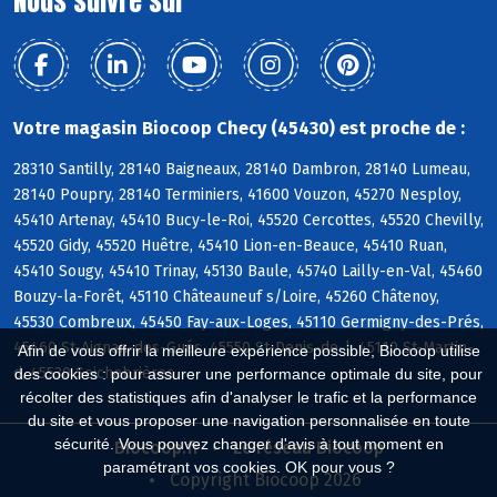
Nous suivre sur
Votre magasin Biocoop Checy (45430) est proche de :
28310 Santilly, 28140 Baigneaux, 28140 Dambron, 28140 Lumeau,
28140 Poupry, 28140 Terminiers, 41600 Vouzon, 45270 Nesploy,
45410 Artenay, 45410 Bucy-le-Roi, 45520 Cercottes, 45520 Chevilly,
45520 Gidy, 45520 Huêtre, 45410 Lion-en-Beauce, 45410 Ruan,
45410 Sougy, 45410 Trinay, 45130 Baule, 45740 Lailly-en-Val, 45460
Bouzy-la-Forêt, 45110 Châteauneuf s/Loire, 45260 Châtenoy,
45530 Combreux, 45450 Fay-aux-Loges, 45110 Germigny-des-Prés,
45460 St-Aignan-des-Gués, 45550 St-Denis-de-l, 45110 St-Martin-
Afin de vous offrir la meilleure expérience possible, Biocoop utilise
d, 45530 Seichebrières
des cookies : pour assurer une performance optimale du site, pour
récolter des statistiques afin d'analyser le trafic et la performance
du site et vous proposer une navigation personnalisée en toute
sécurité. Vous pouvez changer d'avis à tout moment en
Biocoop.fr
Le réseau Biocoop
paramétrant vos cookies. OK pour vous ?
Copyright Biocoop 2026