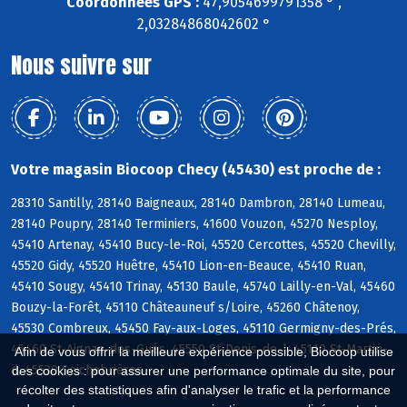
Coordonnées GPS :
47,9054699791358 ° ,
2,03284868042602 °
Nous suivre sur
Votre magasin Biocoop Checy (45430) est proche de :
28310 Santilly, 28140 Baigneaux, 28140 Dambron, 28140 Lumeau,
28140 Poupry, 28140 Terminiers, 41600 Vouzon, 45270 Nesploy,
45410 Artenay, 45410 Bucy-le-Roi, 45520 Cercottes, 45520 Chevilly,
45520 Gidy, 45520 Huêtre, 45410 Lion-en-Beauce, 45410 Ruan,
45410 Sougy, 45410 Trinay, 45130 Baule, 45740 Lailly-en-Val, 45460
Bouzy-la-Forêt, 45110 Châteauneuf s/Loire, 45260 Châtenoy,
45530 Combreux, 45450 Fay-aux-Loges, 45110 Germigny-des-Prés,
45460 St-Aignan-des-Gués, 45550 St-Denis-de-l, 45110 St-Martin-
Afin de vous offrir la meilleure expérience possible, Biocoop utilise
d, 45530 Seichebrières
des cookies : pour assurer une performance optimale du site, pour
récolter des statistiques afin d'analyser le trafic et la performance