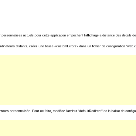
 personnalisés actuels pour cette application empêchent l'affichage à distance des détails de 
rdinateurs distants, créez une balise <customErrors> dans un fichier de configuration "web.con
urs personnalisée. Pour ce faire, modifiez l'attribut "defaultRedirect" de la balise de config