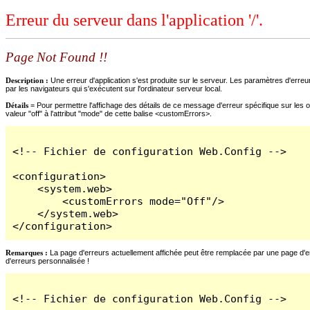
Erreur du serveur dans l'application '/'.
Page Not Found !!
Description :
Une erreur d'application s'est produite sur le serveur. Les paramètres d'erreur
par les navigateurs qui s'exécutent sur l'ordinateur serveur local.
Détails =
Pour permettre l'affichage des détails de ce message d'erreur spécifique sur les o
valeur "off" à l'attribut "mode" de cette balise <customErrors>.
<!-- Fichier de configuration Web.Config -->

<configuration>

    <system.web>

        <customErrors mode="Off"/>

    </system.web>

</configuration>
Remarques :
La page d'erreurs actuellement affichée peut être remplacée par une page d'erre
d'erreurs personnalisée !
<!-- Fichier de configuration Web.Config -->
