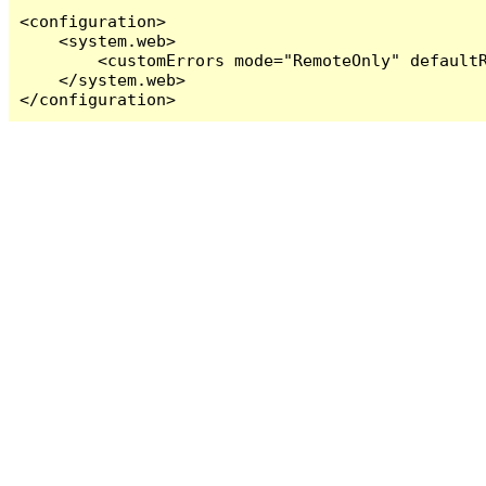
<configuration>

    <system.web>

        <customErrors mode="RemoteOnly" defaultR
    </system.web>

</configuration>