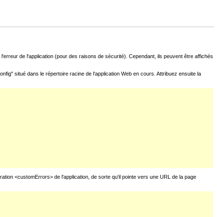
l'erreur de l'application (pour des raisons de sécurité). Cependant, ils peuvent être affichés
fig" situé dans le répertoire racine de l'application Web en cours. Attribuez ensuite la
uration <customErrors> de l'application, de sorte qu'il pointe vers une URL de la page