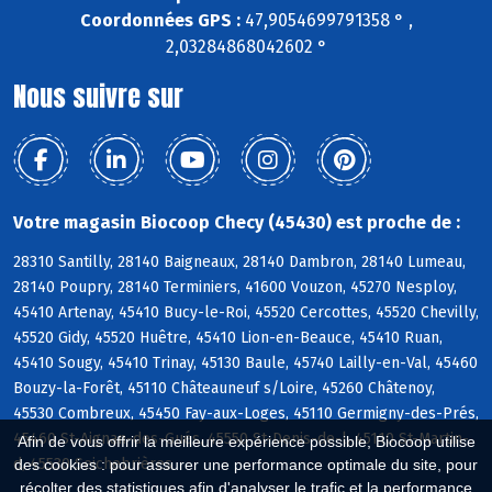
Coordonnées GPS :
47,9054699791358 ° ,
2,03284868042602 °
Nous suivre sur
Votre magasin Biocoop Checy (45430) est proche de :
28310 Santilly, 28140 Baigneaux, 28140 Dambron, 28140 Lumeau,
28140 Poupry, 28140 Terminiers, 41600 Vouzon, 45270 Nesploy,
45410 Artenay, 45410 Bucy-le-Roi, 45520 Cercottes, 45520 Chevilly,
45520 Gidy, 45520 Huêtre, 45410 Lion-en-Beauce, 45410 Ruan,
45410 Sougy, 45410 Trinay, 45130 Baule, 45740 Lailly-en-Val, 45460
Bouzy-la-Forêt, 45110 Châteauneuf s/Loire, 45260 Châtenoy,
45530 Combreux, 45450 Fay-aux-Loges, 45110 Germigny-des-Prés,
45460 St-Aignan-des-Gués, 45550 St-Denis-de-l, 45110 St-Martin-
Afin de vous offrir la meilleure expérience possible, Biocoop utilise
d, 45530 Seichebrières
des cookies : pour assurer une performance optimale du site, pour
récolter des statistiques afin d'analyser le trafic et la performance