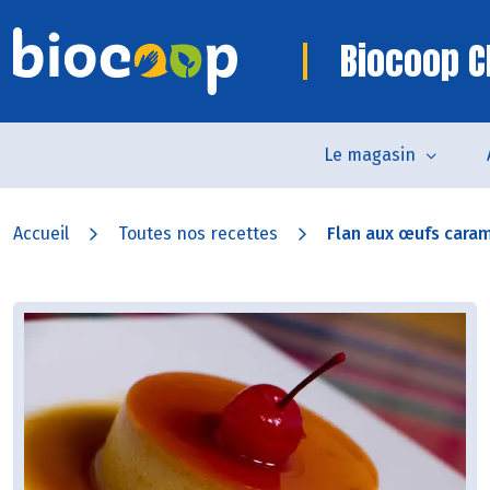
Biocoop 
Le magasin
Accueil
Toutes nos recettes
Flan aux œufs caram