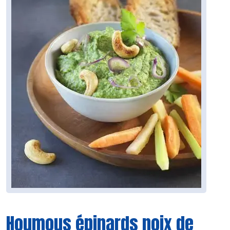
Houmous épinards noix de