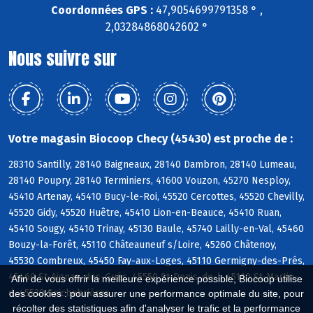
Coordonnées GPS :
47,9054699791358 ° ,
2,03284868042602 °
Nous suivre sur
Votre magasin Biocoop Checy (45430) est proche de :
28310 Santilly, 28140 Baigneaux, 28140 Dambron, 28140 Lumeau,
28140 Poupry, 28140 Terminiers, 41600 Vouzon, 45270 Nesploy,
45410 Artenay, 45410 Bucy-le-Roi, 45520 Cercottes, 45520 Chevilly,
45520 Gidy, 45520 Huêtre, 45410 Lion-en-Beauce, 45410 Ruan,
45410 Sougy, 45410 Trinay, 45130 Baule, 45740 Lailly-en-Val, 45460
Bouzy-la-Forêt, 45110 Châteauneuf s/Loire, 45260 Châtenoy,
45530 Combreux, 45450 Fay-aux-Loges, 45110 Germigny-des-Prés,
45460 St-Aignan-des-Gués, 45550 St-Denis-de-l, 45110 St-Martin-
Afin de vous offrir la meilleure expérience possible, Biocoop utilise
d, 45530 Seichebrières
des cookies : pour assurer une performance optimale du site, pour
récolter des statistiques afin d'analyser le trafic et la performance