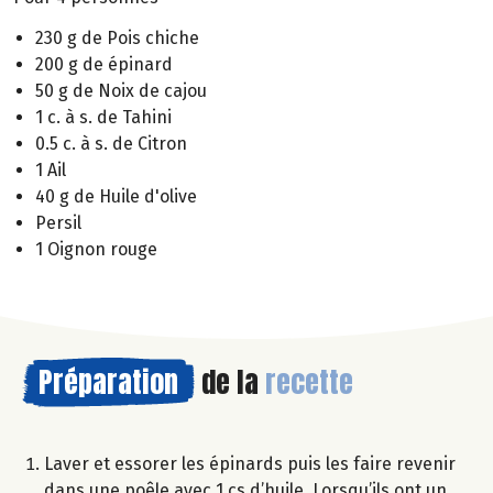
230 g de Pois chiche
200 g de épinard
50 g de Noix de cajou
1 c. à s. de Tahini
0.5 c. à s. de Citron
1 Ail
40 g de Huile d'olive
Persil
1 Oignon rouge
Préparation
de la
recette
Laver et essorer les épinards puis les faire revenir
dans une poêle avec 1 cs d’huile. Lorsqu’ils ont un