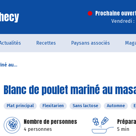
Checy
Prochaine ouver
Vendredi :
Actualités
Recettes
Paysans associés
Maga
né au...
Blanc de poulet mariné au masa
Plat principal
Flexitarien
Sans lactose
Automne
E
Nombre de personnes
Prépara
4 personnes
5 min