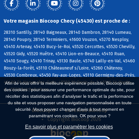
Votre magasin Biocoop Checy (45430) est proche de :
28310 Santilly, 28140 Baigneaux, 28140 Dambron, 28140 Lumeau,
28140 Poupry, 28140 Terminiers, 41600 Vouzon, 45270 Nesploy,
45410 Artenay, 45410 Bucy-le-Roi, 45520 Cercottes, 45520 Chevilly,
45520 Gidy, 45520 Huêtre, 45410 Lion-en-Beauce, 45410 Ruan,
45410 Sougy, 45410 Trinay, 45130 Baule, 45740 Lailly-en-Val, 45460
Bouzy-la-Forêt, 45110 Châteauneuf s/Loire, 45260 Châtenoy,
45530 Combreux, 45450 Fay-aux-Loges, 45110 Germigny-des-Prés,
45460 St-Aignan-des-Gués, 45550 St-Denis-de-l, 45110 St-Martin-
Afin de vous offrir la meilleure expérience possible, Biocoop utilise
d, 45530 Seichebrières
des cookies : pour assurer une performance optimale du site, pour
récolter des statistiques afin d'analyser le trafic et la performance
du site et vous proposer une navigation personnalisée en toute
sécurité. Vous pouvez changer d'avis à tout moment en
Biocoop.fr
Le réseau Biocoop
paramétrant vos cookies. OK pour vous ?
Copyright Biocoop 2026
En savoir plus et paramétrer les cookies