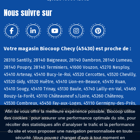
Nous suivre sur
Votre magasin Biocoop Checy (45430) est proche de :
28310 Santilly, 28140 Baigneaux, 28140 Dambron, 28140 Lumeau,
28140 Poupry, 28140 Terminiers, 41600 Vouzon, 45270 Nesploy,
45410 Artenay, 45410 Bucy-le-Roi, 45520 Cercottes, 45520 Chevilly,
45520 Gidy, 45520 Huêtre, 45410 Lion-en-Beauce, 45410 Ruan,
45410 Sougy, 45410 Trinay, 45130 Baule, 45740 Lailly-en-Val, 45460
Bouzy-la-Forêt, 45110 Châteauneuf s/Loire, 45260 Châtenoy,
45530 Combreux, 45450 Fay-aux-Loges, 45110 Germigny-des-Prés,
45460 St-Aignan-des-Gués, 45550 St-Denis-de-l, 45110 St-Martin-
Afin de vous offrir la meilleure expérience possible, Biocoop utilise
d, 45530 Seichebrières
des cookies : pour assurer une performance optimale du site, pour
récolter des statistiques afin d'analyser le trafic et la performance
du site et vous proposer une navigation personnalisée en toute
sécurité. Vous pouvez changer d'avis à tout moment en
Biocoop.fr
Le réseau Biocoop