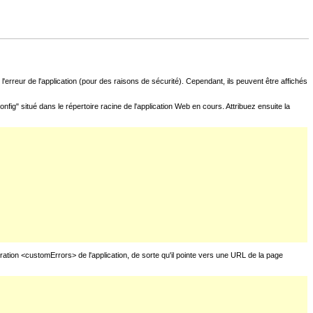
l'erreur de l'application (pour des raisons de sécurité). Cependant, ils peuvent être affichés
fig" situé dans le répertoire racine de l'application Web en cours. Attribuez ensuite la
uration <customErrors> de l'application, de sorte qu'il pointe vers une URL de la page