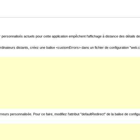
 personnalisés actuels pour cette application empêchent l'affichage à distance des détails de 
rdinateurs distants, créez une balise <customErrors> dans un fichier de configuration "web.con
urs personnalisée. Pour ce faire, modifiez l'attribut "defaultRedirect" de la balise de config