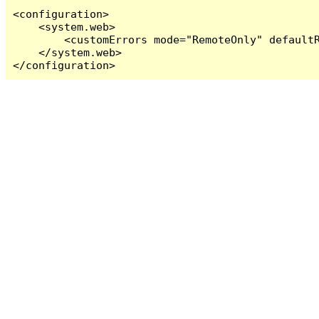
<configuration>

    <system.web>

        <customErrors mode="RemoteOnly" defaultR
    </system.web>

</configuration>