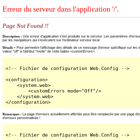
Erreur du serveur dans l'application '/'.
Page Not Found !!
Description :
Une erreur d'application s'est produite sur le serveur. Les paramètres d'erreur
par les navigateurs qui s'exécutent sur l'ordinateur serveur local.
Détails =
Pour permettre l'affichage des détails de ce message d'erreur spécifique sur les o
valeur "off" à l'attribut "mode" de cette balise <customErrors>.
<!-- Fichier de configuration Web.Config -->

<configuration>

    <system.web>

        <customErrors mode="Off"/>

    </system.web>

</configuration>
Remarques :
La page d'erreurs actuellement affichée peut être remplacée par une page d'erre
d'erreurs personnalisée !
<!-- Fichier de configuration Web.Config -->
