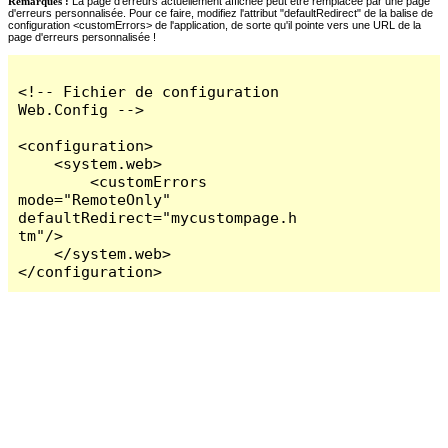
Remarques :
La page d'erreurs actuellement affichée peut être remplacée par une page
d'erreurs personnalisée. Pour ce faire, modifiez l'attribut "defaultRedirect" de la balise de
configuration <customErrors> de l'application, de sorte qu'il pointe vers une URL de la
page d'erreurs personnalisée !
<!-- Fichier de configuration 
Web.Config -->

<configuration>

    <system.web>

        <customErrors 
mode="RemoteOnly" 
defaultRedirect="mycustompage.h
tm"/>

    </system.web>

</configuration>