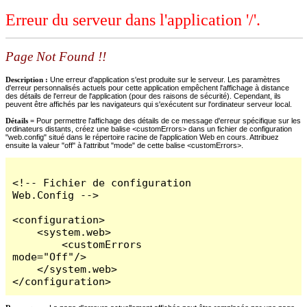
Erreur du serveur dans l'application '/'.
Page Not Found !!
Description :
Une erreur d'application s'est produite sur le serveur. Les paramètres
d'erreur personnalisés actuels pour cette application empêchent l'affichage à distance
des détails de l'erreur de l'application (pour des raisons de sécurité). Cependant, ils
peuvent être affichés par les navigateurs qui s'exécutent sur l'ordinateur serveur local.
Détails =
Pour permettre l'affichage des détails de ce message d'erreur spécifique sur les
ordinateurs distants, créez une balise <customErrors> dans un fichier de configuration
"web.config" situé dans le répertoire racine de l'application Web en cours. Attribuez
ensuite la valeur "off" à l'attribut "mode" de cette balise <customErrors>.
<!-- Fichier de configuration 
Web.Config -->

<configuration>

    <system.web>

        <customErrors 
mode="Off"/>

    </system.web>

</configuration>