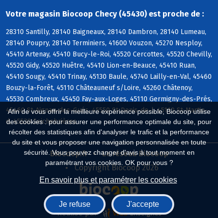
Votre magasin Biocoop Checy (45430) est proche de :
28310 Santilly, 28140 Baigneaux, 28140 Dambron, 28140 Lumeau,
28140 Poupry, 28140 Terminiers, 41600 Vouzon, 45270 Nesploy,
45410 Artenay, 45410 Bucy-le-Roi, 45520 Cercottes, 45520 Chevilly,
45520 Gidy, 45520 Huêtre, 45410 Lion-en-Beauce, 45410 Ruan,
45410 Sougy, 45410 Trinay, 45130 Baule, 45740 Lailly-en-Val, 45460
Bouzy-la-Forêt, 45110 Châteauneuf s/Loire, 45260 Châtenoy,
45530 Combreux, 45450 Fay-aux-Loges, 45110 Germigny-des-Prés,
45460 St-Aignan-des-Gués, 45550 St-Denis-de-l, 45110 St-Martin-
Afin de vous offrir la meilleure expérience possible, Biocoop utilise
d, 45530 Seichebrières
des cookies : pour assurer une performance optimale du site, pour
récolter des statistiques afin d'analyser le trafic et la performance
du site et vous proposer une navigation personnalisée en toute
sécurité. Vous pouvez changer d'avis à tout moment en
Biocoop.fr
Le réseau Biocoop
paramétrant vos cookies. OK pour vous ?
Copyright Biocoop 2026
En savoir plus et paramétrer les cookies
Je refuse
J'accepte
Réalisé par