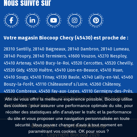
Nous suivre sur
Votre magasin Biocoop Checy (45430) est proche de :
28310 Santilly, 28140 Baigneaux, 28140 Dambron, 28140 Lumeau,
28140 Poupry, 28140 Terminiers, 41600 Vouzon, 45270 Nesploy,
45410 Artenay, 45410 Bucy-le-Roi, 45520 Cercottes, 45520 Chevilly,
45520 Gidy, 45520 Huêtre, 45410 Lion-en-Beauce, 45410 Ruan,
45410 Sougy, 45410 Trinay, 45130 Baule, 45740 Lailly-en-Val, 45460
Bouzy-la-Forêt, 45110 Châteauneuf s/Loire, 45260 Châtenoy,
45530 Combreux, 45450 Fay-aux-Loges, 45110 Germigny-des-Prés,
45460 St-Aignan-des-Gués, 45550 St-Denis-de-l, 45110 St-Martin-
Afin de vous offrir la meilleure expérience possible, Biocoop utilise
d, 45530 Seichebrières
des cookies : pour assurer une performance optimale du site, pour
récolter des statistiques afin d'analyser le trafic et la performance
du site et vous proposer une navigation personnalisée en toute
sécurité. Vous pouvez changer d'avis à tout moment en
Biocoop.fr
Le réseau Biocoop
paramétrant vos cookies. OK pour vous ?
Copyright Biocoop 2026